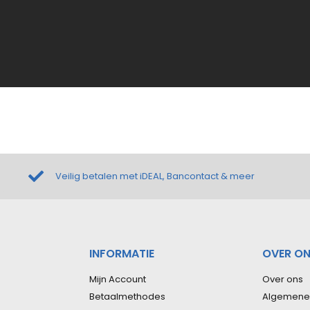
Veilig betalen met iDEAL, Bancontact & meer
INFORMATIE
OVER O
Mijn Account
Over ons
Betaalmethodes
Algemene