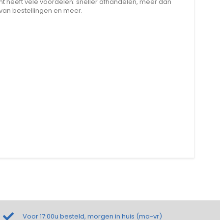
 heeft vele voordelen: sneller afhandelen, meer dan
 van bestellingen en meer.
Voor 17:00u besteld, morgen in huis (ma-vr)