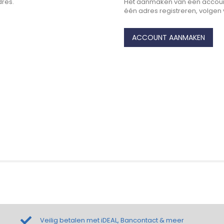
dres.
Het aanmaken van een account
één adres registreren, volgen
ACCOUNT AANMAKEN
Veilig betalen met iDEAL, Bancontact & meer