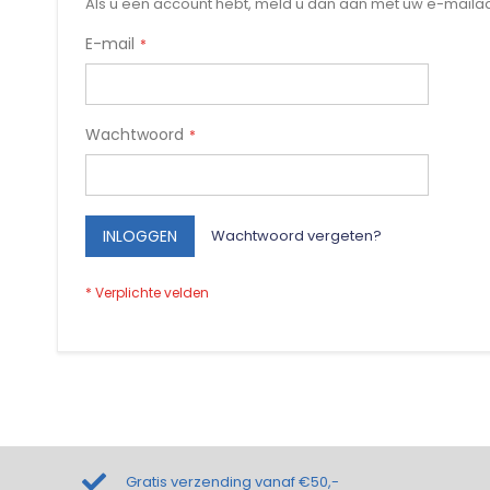
Als u een account hebt, meld u dan aan met uw e-maila
E-mail
Wachtwoord
INLOGGEN
Wachtwoord vergeten?
Gratis verzending vanaf €50,-