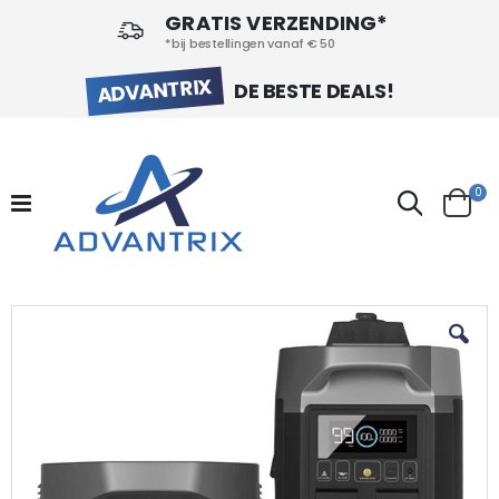
GRATIS VERZENDING*
*bij bestellingen vanaf € 50
ADVANTRIX
DE BESTE DEALS!
pr
0
Search
Cart
Ga
naar
het
einde
van
de
afbeeldingen-
gallerij