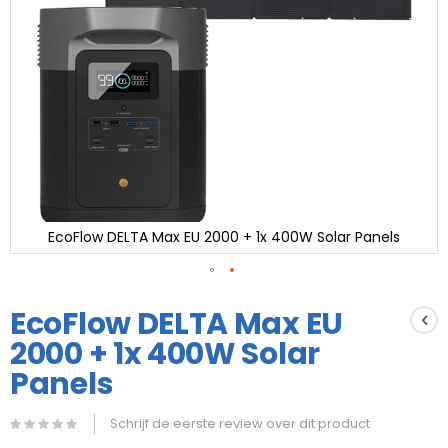
EcoFlow DELTA Max EU 2000 + 1x 400W Solar Panels
Ga
naar
EcoFlow DELTA Max EU
het
2000 + 1x 400W Solar
begin
van
Panels
de
afbeeldingen-
gallerij
Schrijf de eerste review over dit product