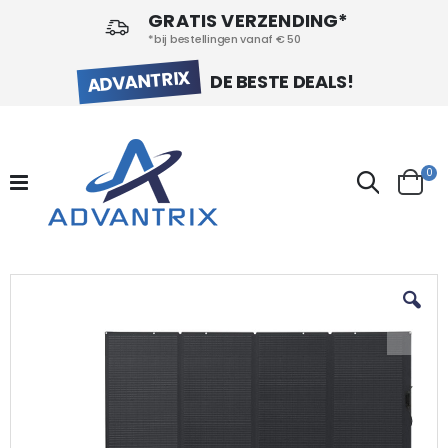
GRATIS VERZENDING*
*bij bestellingen vanaf € 50
ADVANTRIX
DE BESTE DEALS!
pr
0
Search
Cart
Ga
naar
het
einde
van
de
afbeeldingen-
gallerij