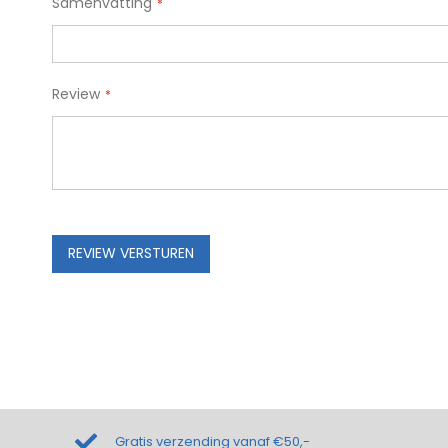
Samenvatting
Review
REVIEW VERSTUREN
Gratis verzending vanaf €50,-