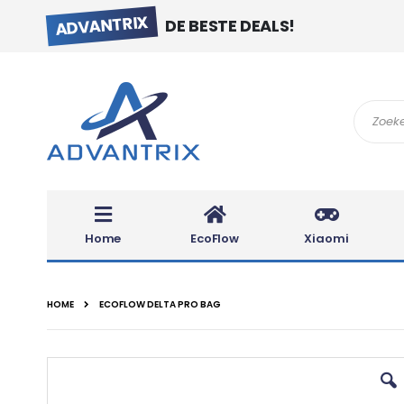
ADVANTRIX
DE BESTE DEALS!
Search
Home
EcoFlow
Xiaomi
HOME
ECOFLOW DELTA PRO BAG
Ga
naar
het