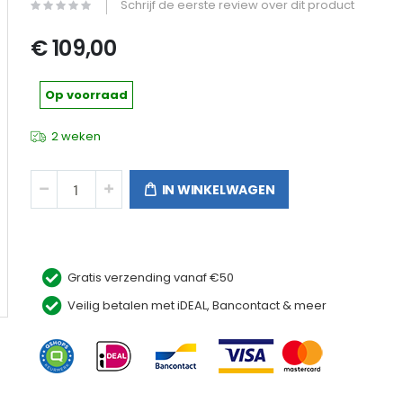
Schrijf de eerste review over dit product
€ 109,00
Op voorraad
2 weken
IN WINKELWAGEN
Gratis verzending vanaf €50
EcoFlow DELTA Pro Bag
Veilig betalen met iDEAL, Bancontact & meer