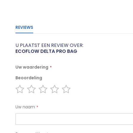
naar
het
begin
van
de
REVIEWS
afbeeldingen-
gallerij
U PLAATST EEN REVIEW OVER:
ECOFLOW DELTA PRO BAG
Uw waardering
Beoordeling
1
2
3
4
5
star
stars
stars
stars
stars
Uw naam