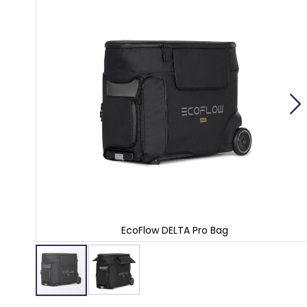
einde
van
de
afbeeldingen-
gallerij
EcoFlow DELTA Pro Bag
Ga