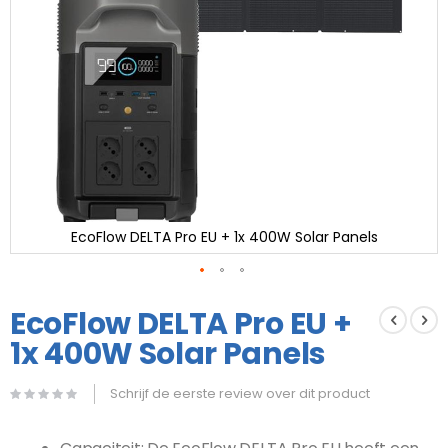
EcoFlow DELTA Pro EU + 1x 400W Solar Panels
Ga
naar
EcoFlow DELTA Pro EU +
het
1x 400W Solar Panels
begin
van
de
Schrijf de eerste review over dit product
afbeeldingen-
gallerij