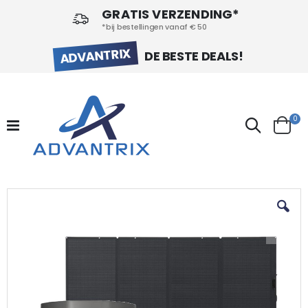
GRATIS VERZENDING*
*bij bestellingen vanaf € 50
ADVANTRIX
DE BESTE DEALS!
pr
0
Search
Cart
Ga
naar
het
einde
van
de
afbeeldingen-
gallerij