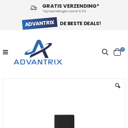
GRATIS VERZENDING*
*bij bestellingen vanaf € 50
ADVANTRIX
DE BESTE DEALS!
pr
0
Search
Cart
Ga
naar
het
einde
van
de
afbeeldingen-
gallerij