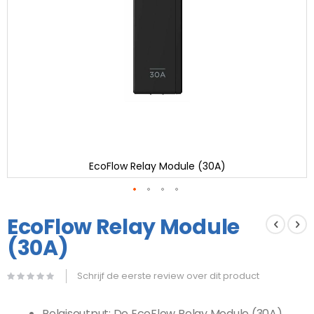
EcoFlow Relay Module (30A)
Ga
naar
EcoFlow Relay Module
het
(30A)
begin
van
de
Schrijf de eerste review over dit product
afbeeldingen-
gallerij
Relaisoutput: De EcoFlow Relay Module (30A)