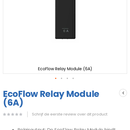
EcoFlow Relay Module (6A)
Ga
naar
EcoFlow Relay Module
het
(6A)
begin
van
de
Schrijf de eerste review over dit product
afbeeldingen-
gallerij
Relaisoutput: De EcoFlow Relay Module biedt