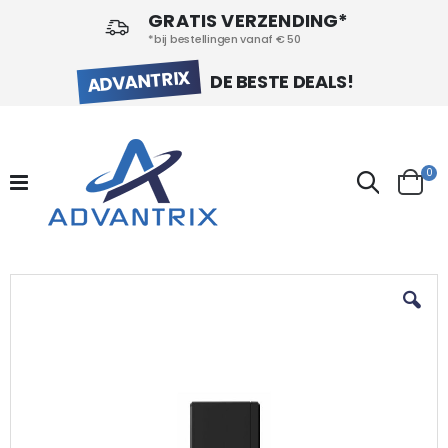
GRATIS VERZENDING*
*bij bestellingen vanaf € 50
ADVANTRIX
DE BESTE DEALS!
pr
0
Search
Cart
Ga
naar
het
einde
van
de
afbeeldingen-
gallerij