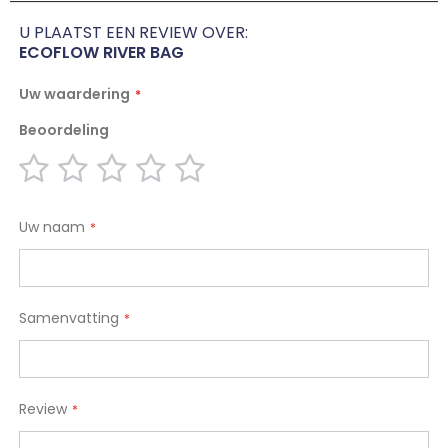
U PLAATST EEN REVIEW OVER:
ECOFLOW RIVER BAG
Uw waardering
Beoordeling
1
2
3
4
5
star
stars
stars
stars
stars
Uw naam
Samenvatting
Review