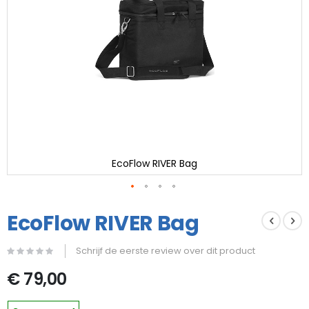
EcoFlow RIVER Bag
Ga
naar
EcoFlow RIVER Bag
het
begin
Schrijf de eerste review over dit product
van
de
€ 79,00
afbeeldingen-
gallerij