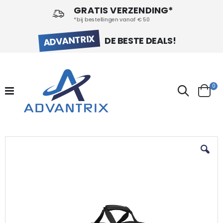
GRATIS VERZENDING*
*bij bestellingen vanaf € 50
ADVANTRIX
DE BESTE DEALS!
pr
0
Search
Cart
Ga
naar
het
einde
van
de
afbeeldingen-
gallerij