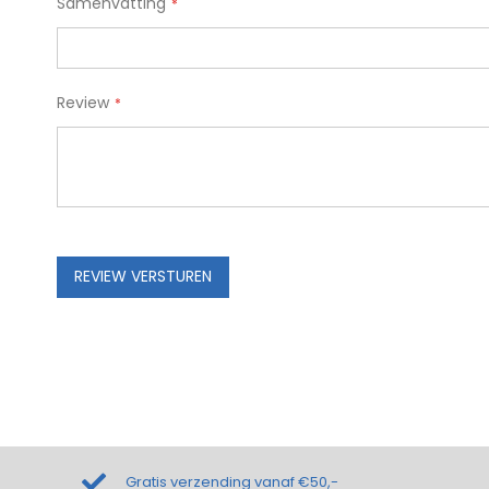
Samenvatting
Review
REVIEW VERSTUREN
Gratis verzending vanaf €50,-