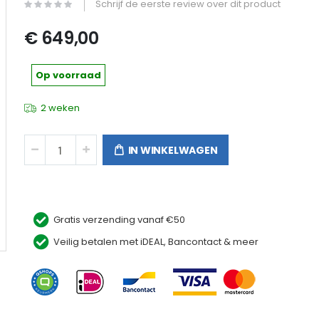
Schrijf de eerste review over dit product
€ 649,00
Op voorraad
2 weken
IN WINKELWAGEN
Gratis verzending vanaf €50
EcoFlow RIVER Max EU
Veilig betalen met iDEAL, Bancontact & meer