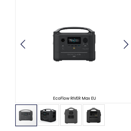
einde
van
de
afbeeldingen-
gallerij
EcoFlow RIVER Max EU
Ga