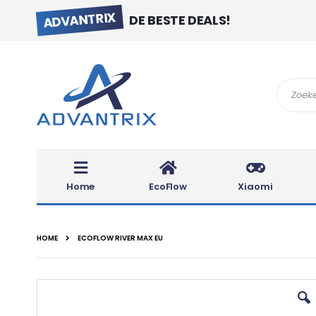
ADVANTRIX
DE BESTE DEALS!
Search
Home
EcoFlow
Xiaomi
HOME
ECOFLOW RIVER MAX EU
Ga
naar
het