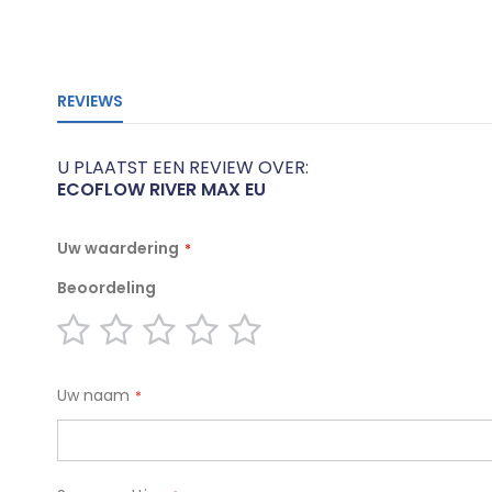
naar
het
begin
van
de
REVIEWS
afbeeldingen-
gallerij
U PLAATST EEN REVIEW OVER:
ECOFLOW RIVER MAX EU
Uw waardering
Beoordeling
1
2
3
4
5
star
stars
stars
stars
stars
Uw naam