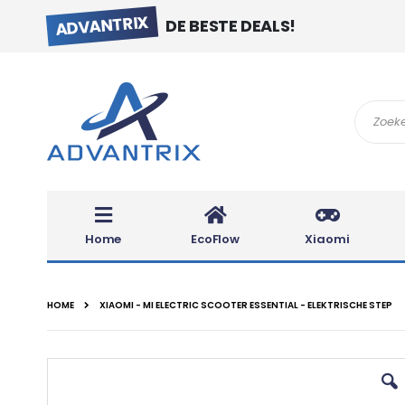
ADVANTRIX
DE BESTE DEALS!
Search
Home
EcoFlow
Xiaomi
HOME
XIAOMI - MI ELECTRIC SCOOTER ESSENTIAL - ELEKTRISCHE STEP
Ga
naar
het