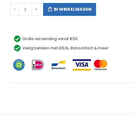
IN WINKELWAGEN
Gratis verzending vanaf €50
Veilig betalen met iDEAL, Bancontact & meer