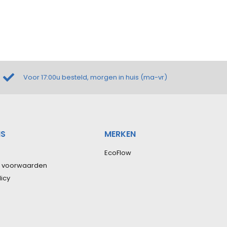
Voor 17:00u besteld, morgen in huis (ma-vr)
NS
MERKEN
EcoFlow
 voorwaarden
licy