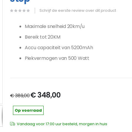
Schrijf de eerste review over dit product
Maximale snelheid 20km/u
Bereik tot 20KM
Accu
capaciteit van 5200mAh
Piekvermogen van 500 Watt
Special
€ 348,00
€ 389,00
Price
Xiaomi - Mi Electric Scooter Essential - Elektrische step
Op voorraad
Vandaag voor 17:00 uur besteld, morgen in huis