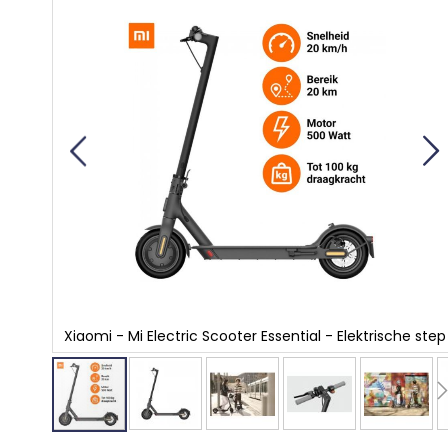
einde
van
de
afbeeldingen-
gallerij
e step
Xiaomi - Mi Electric Scooter Essential - Elektrische step
Ga