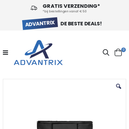
GRATIS VERZENDING*
*bij bestellingen vanaf € 50
ADVANTRIX
DE BESTE DEALS!
pr
0
Search
Cart
Ga
naar
het
einde
van
de
afbeeldingen-
gallerij