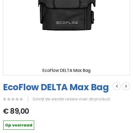
EcoFlow DELTA Max Bag
Ga
naar
EcoFlow DELTA Max Bag
het
begin
Schrijf de eerste review over dit product
van
de
€ 89,00
afbeeldingen-
gallerij
Op voorraad