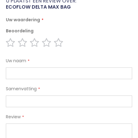
U PLAATST EEN REVIEW OVER:
ECOFLOW DELTA MAX BAG
Uw waardering
Beoordeling
1
2
3
4
5
star
stars
stars
stars
stars
Uw naam
Samenvatting
Review