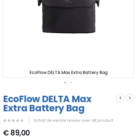
EcoFlow DELTA Max Extra Battery Bag
Ga
naar
EcoFlow DELTA Max
het
Extra Battery Bag
begin
van
de
Schrijf de eerste review over dit product
afbeeldingen-
gallerij
€ 89,00