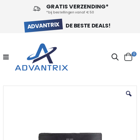
GRATIS VERZENDING*
*bij bestellingen vanaf € 50
ADVANTRIX
DE BESTE DEALS!
pr
0
Search
Cart
Ga
naar
het
einde
van
de
afbeeldingen-
gallerij