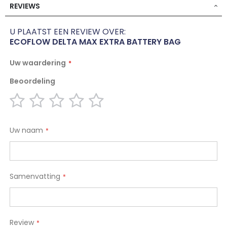
REVIEWS
U PLAATST EEN REVIEW OVER:
ECOFLOW DELTA MAX EXTRA BATTERY BAG
Uw waardering
Beoordeling
1
2
3
4
5
star
stars
stars
stars
stars
Uw naam
Samenvatting
Review