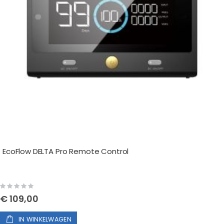
EcoFlow DELTA Pro Remote Control
Rating:
0%
€ 109,00
IN WINKELWAGEN