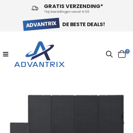
GRATIS VERZENDING*
*bij bestellingen vanaf € 50
ADVANTRIX
DE BESTE DEALS!
pr
0
Search
Cart
FILTER