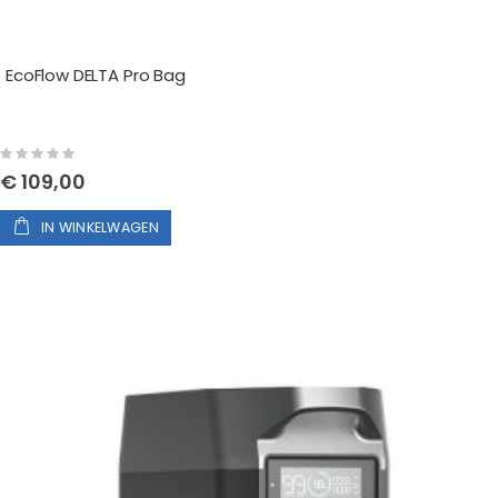
EcoFlow DELTA Pro Bag
Rating:
0%
€ 109,00
IN WINKELWAGEN