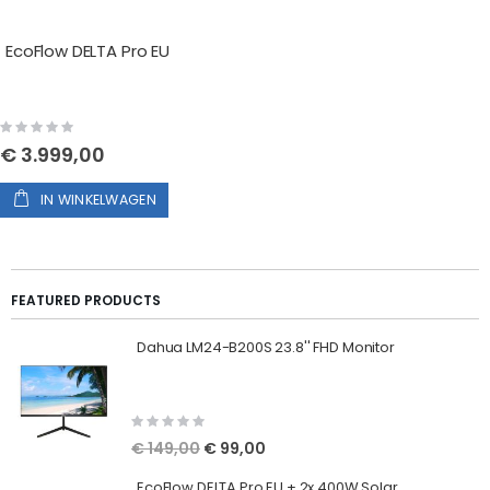
EcoFlow DELTA Pro EU
Rating:
0%
€ 3.999,00
IN WINKELWAGEN
FEATURED PRODUCTS
Dahua LM24-B200S 23.8'' FHD Monitor
Rating:
0%
Special
€ 149,00
€ 99,00
Price
EcoFlow DELTA Pro EU + 2x 400W Solar Panels